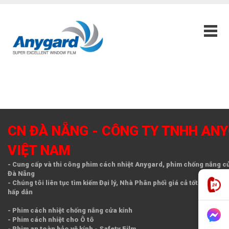
CN ĐÀ NẴNG - CÔNG TY TNHH AN
VIỆT NAM
- Cung cấp và thi công phim cách nhiệt Anygard, phim chống nắng cửa
Đà Nẵng
- Chúng tôi liên tục tìm kiếm Đại lý, Nhà Phân phối giá cả tốt nhất Thị
hấp dẫn
- Phim cách nhiệt chống nắng cửa kính
- Phim cách nhiệt cho Ô tô
- Phim an toàn bảo vệ kính - Safety Film